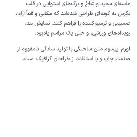
ماسه‌ای سفید و شاخ و برگ‌های استوایی در قلب
نگریل به گونه‌ای طراحی شده‌اند که مکانی واقعاً آرام،
صمیمی و ترمیم‌کننده را فراهم کنند. نمایش مد،
رویدادهای ورزشی، و حتی یک مراسم یادبود.
لورم ایپسوم متن ساختگی با تولید سادگی نامفهوم از
صنعت چاپ و با استفاده از طراحان گرافیک است.
چاپگرها و متون بلکه روزنامه و مجله در ستون و
سطرآنچنان که لازم است
https://www.youtube.com/watch?v=bWpL_l3OhrY
مناظر شگفت انگیز ساحل و صداهای آرامش بخش اقیانوس
ما بسیاری از رویدادهای خاص مانند آتش بازی،
نمایشگاه ها، رژه ها، مسابقات، پیاده روی، مراسم
جوایز، نمایش مد، رویدادهای ورزشی، و حتی یک