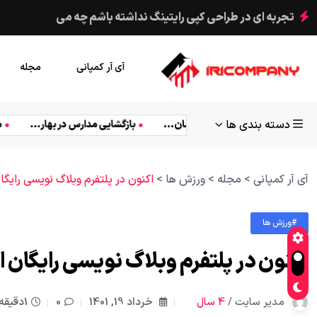
ملت های آفریقا برای نجات حیات وحش
آی آر کمپانی
مجله
دسته بندی ها
یدئو
ارتباط دادن
امکانات
پرطرفدار
روش
سبک 
واج راحت
حمایت پلیس از معترضان...
بازگشایی مدارس در بهار...
آی آر کمپانی
>
مجله
>
ورزش ها
>
اکنون در پلتفرم وبلاگ نویسی رایگ
#ورزش ها
اکنون در پلتفرم وبلاگ نویسی رایگان 
مدیر سایت /
4 سال
خرداد 19, 1401
0
1دقیقه خواندن