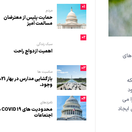
01
مردم
حمایت پلیس از معترضان
مسالمت آمیز
02
سبک زندگی
اهمیت ازدواج راحت
دهای
03
مناسبت ها
بازگشایی مدارس در
که
وجود.
د
ا می
04
نامزدهای
 ایجاد
محدودیت
اجتماعات