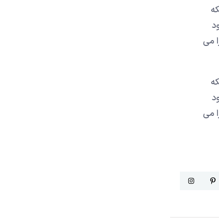
که
د
ا می
که
د
ا می