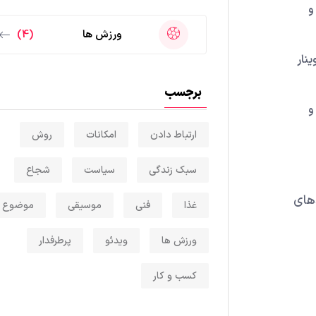
و
ورزش ها
(4)
نار
برجسب
و
ارتباط دادن
امکانات
روش
سبک زندگی
سیاست
شجاع
دهای
غذا
فنی
موسیقی
موضوع
ورزش ها
ویدئو
پرطرفدار
کسب و کار