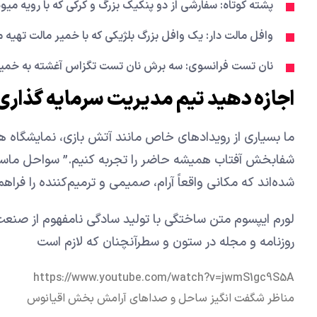
پشته کوتاه: سفارشی از دو پنکیک بزرگ و کرکی که با رویه می
وافل مالت دار: یک وافل بزرگ بلژیکی که با خمیر مالت تهیه 
نان تست فرانسوی: سه برش نان تست تگزاس آغشته به خمیر
اجازه دهید تیم مدیریت سرمایه گذاری 
ما بسیاری از رویدادهای خاص مانند آتش بازی، نمایشگاه ها،
شفابخش آفتاب همیشه حاضر را تجربه کنیم.” سواحل ماسه‌ا
شده‌اند که مکانی واقعاً آرام، صمیمی و ترمیم‌کننده را فر
لورم ایپسوم متن ساختگی با تولید سادگی نامفهوم از صنعت
روزنامه و مجله در ستون و سطرآنچنان که لازم است
https://www.youtube.com/watch?v=jwmS1gc9S5A
مناظر شگفت انگیز ساحل و صداهای آرامش بخش اقیانوس