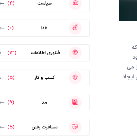
سیاست
(4)
غذا
(0)
که
فناوری اطلاعات
(13)
د
ا می
 ایجاد
کسب و کار
(5)
مد
(9)
مسافرت رفتن
(5)