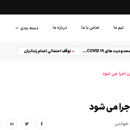
تجربه ای در طراحی کپی رایت
تیم ما
تماس با ما
درباره ما
دسته بندی
زندگی
سیاست
شجاع
غذا
فنی
کسب و ک
محدودیت های COVID 19...
توقف احتمالی اعدام زندانیان
ت
ان اجرا می شود
اجرا می شود