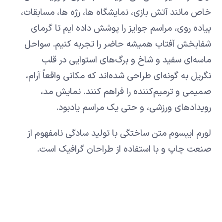
خاص مانند آتش بازی، نمایشگاه ها، رژه ها، مسابقات،
پیاده روی، مراسم جوایز را پوشش داده ایم تا گرمای
شفابخش آفتاب همیشه حاضر را تجربه کنیم. سواحل
ماسه‌ای سفید و شاخ و برگ‌های استوایی در قلب
نگریل به گونه‌ای طراحی شده‌اند که مکانی واقعاً آرام،
صمیمی و ترمیم‌کننده را فراهم کنند. نمایش مد،
رویدادهای ورزشی، و حتی یک مراسم یادبود.
لورم ایپسوم متن ساختگی با تولید سادگی نامفهوم از
صنعت چاپ و با استفاده از طراحان گرافیک است.
چاپگرها و متون بلکه روزنامه و مجله در ستون و
سطرآنچنان که لازم است
https://www.youtube.com/watch?v=bWpL_l3OhrY
مناظر شگفت انگیز ساحل و صداهای آرامش بخش اقیانوس