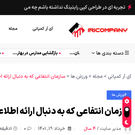
ملت های آفریقا برای نجات حیات وحش
آی آر کمپانی
مجله
دسته بندی ها
یدئو
ارتباط دادن
امکانات
پرطرفدار
روش
سبک 
اج راحت
حمایت پلیس از معترضان...
بازگشایی مدارس در بهار...
آی آر کمپانی
>
مجله
>
ورزش ها
>
سازمان انتفاعی که به دنبال ارائه
#ورزش ها
سازمان انتفاعی که به دنبال ارائه اطل
مدیر سایت /
4 سال
خرداد 19, 1401
0
1دقیقه خواندن