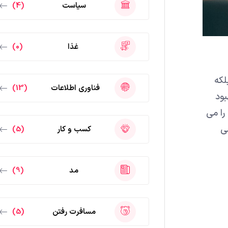
سیاست
(4)
غذا
(0)
لکه
فناوری اطلاعات
(13)
بود
را می
ی
کسب و کار
(5)
مد
(9)
مسافرت رفتن
(5)