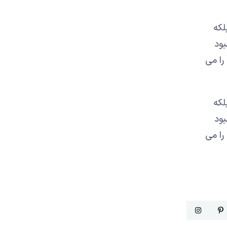
لکه
بود
را می
لکه
بود
را می