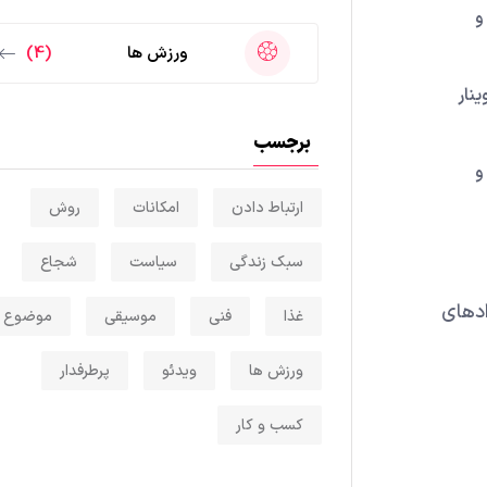
و
ورزش ها
(4)
نار
برجسب
و
ارتباط دادن
امکانات
روش
سبک زندگی
سیاست
شجاع
ادهای
غذا
فنی
موسیقی
موضوع
ورزش ها
ویدئو
پرطرفدار
کسب و کار