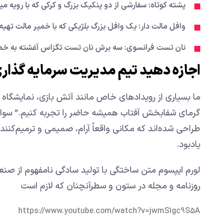
پشته کوتاه: سفارشی از دو پنکیک بزرگ و کرکی که با رویه 
وافل مالت دار: یک وافل بزرگ بلژیکی که با خمیر مالت تهی
نان تست فرانسوی: سه برش نان تست تگزاس آغشته به خمی
اجازه دهید تیم مدیریت سرمایه گذاری
ما بسیاری از رویدادهای خاص مانند آتش بازی، نمایشگاه ها
گرمای شفابخش آفتاب همیشه حاضر را تجربه کنیم.” سواحل
طراحی شده‌اند که مکانی واقعاً آرام، صمیمی و ترمیم‌کنن
یادبود.
لورم ایپسوم متن ساختگی با تولید سادگی نامفهوم از صنع
روزنامه و مجله در ستون و سطرآنچنان که لازم است
https://www.youtube.com/watch?v=jwmS1gc9S5A