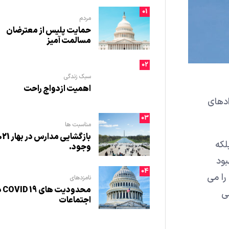
01
مردم
حمایت پلیس از معترضان
مسالمت آمیز
02
سبک زندگی
اهمیت ازدواج راحت
ادهای
03
مناسبت ها
بازگشایی مدارس در
لکه
وجود.
بود
04
را می
نامزدهای
محدودیت
ی
اجتماعات