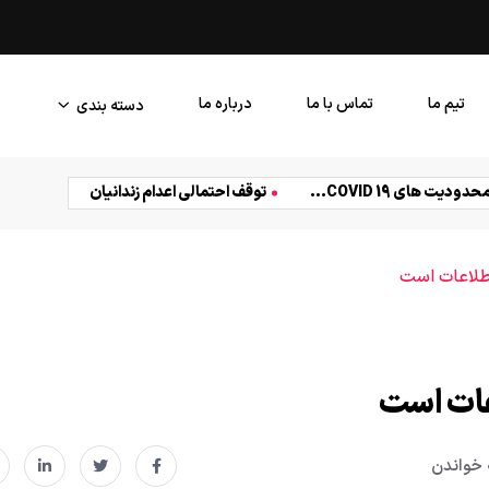
تجربه ای در طراحی کپی رایت
تیم ما
تماس با ما
درباره ما
دسته بندی
زندگی
سیاست
شجاع
غذا
فنی
کسب و ک
محدودیت های COVID 19...
توقف احتمالی اعدام زندانیان
تض
 اطلاعات است
اعات است