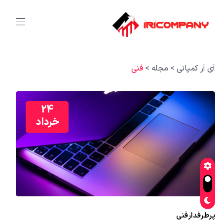
آی آر کمپانی
>
مجله
>
فنی
24
خرداد
پرطرفدار
فنی