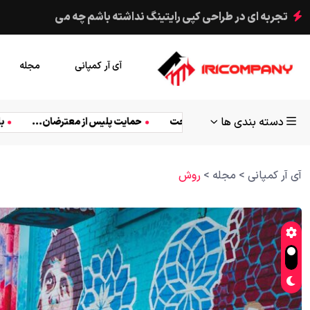
ملت های آفریقا برای نجات حیات وحش
آی آر کمپانی
مجله
دسته بندی ها
یدئو
ارتباط دادن
امکانات
پرطرفدار
روش
سبک 
LBank):...
اهمیت ازدواج راحت
حمایت پلیس از معترضان..
آی آر کمپانی
>
مجله
>
روش