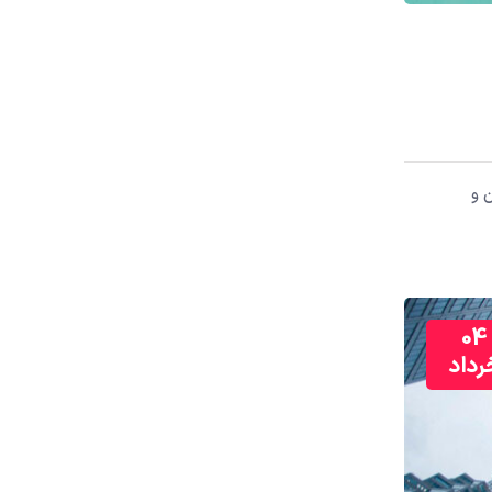
 و
04
رداد