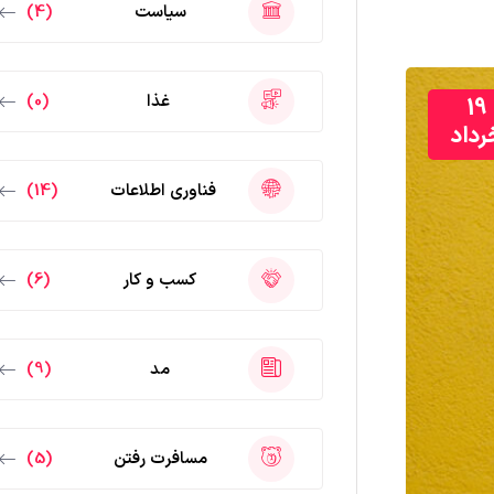
سیاست
(4)
غذا
(0)
19
رداد
فناوری اطلاعات
(14)
کسب و کار
(6)
مد
(9)
مسافرت رفتن
(5)