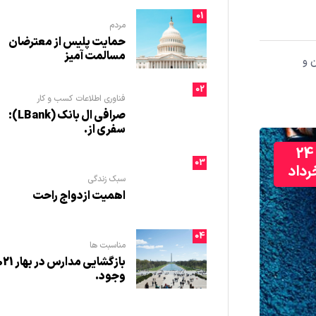
01
مردم
حمایت پلیس از معترضان
مسالمت آمیز
 و
02
فناوری اطلاعات
کسب و کار
صرافی ال بانک (LBank):
سفری از.
24
03
رداد
سبک زندگی
اهمیت ازدواج راحت
04
مناسبت ها
بازگشایی مدارس در
وجود.