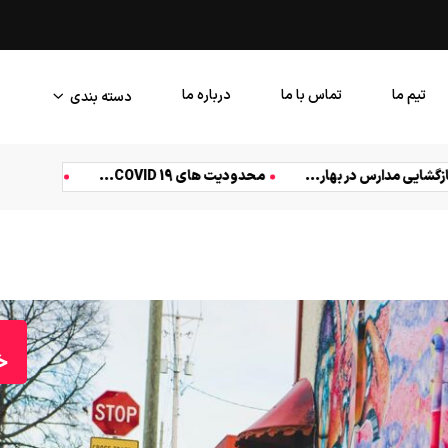
تجربه ای در طراحی کپی رایت
تیم ما
تماس با ما
درباره ما
دسته بندی
زندگی
سیاست
شجاع
غذا
فنی
کسب و ک
.
بازگشایی مدارس در بهار...
محدودیت های COVID 19...
ت
خ