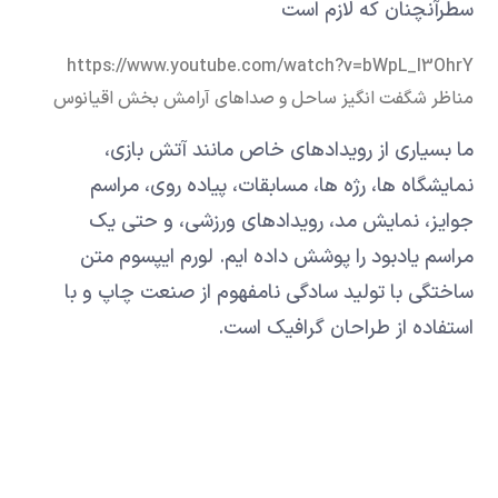
سطرآنچنان که لازم است
https://www.youtube.com/watch?v=bWpL_l3OhrY
مناظر شگفت انگیز ساحل و صداهای آرامش بخش اقیانوس
ما بسیاری از رویدادهای خاص مانند آتش بازی،
نمایشگاه ها، رژه ها، مسابقات، پیاده روی، مراسم
جوایز، نمایش مد، رویدادهای ورزشی، و حتی یک
مراسم یادبود را پوشش داده ایم. لورم ایپسوم متن
ساختگی با تولید سادگی نامفهوم از صنعت چاپ و با
استفاده از طراحان گرافیک است.
لورم ایپسوم متن ساختگی با تولید سادگی نامفهوم از
صنعت چاپ و با استفاده از طراحان گرافیک است.
چاپگرها و متون بلکه روزنامه و مجله در ستون و
سطرآنچنان که لازم است و برای شرایط فعلی تکنولوژی