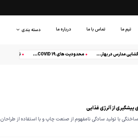
بالاخره یک کامپیوتر کار پیدا
تیم ما
تماس با ما
درباره ما
دسته بندی
زندگی
سیاست
شجاع
غذا
فنی
کسب و ک
بازگشایی مدارس در بهار...
محدودیت های COVID 19...
توقف احت
 پیشگیری از آلرژی غذایی
اختگی با تولید سادگی نامفهوم از صنعت چاپ و با استفاده از طراحان 