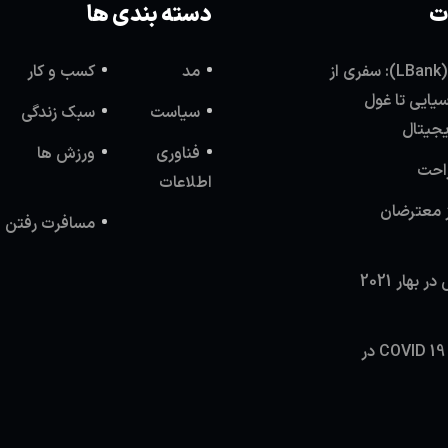
ت
دسته بندی ها
صرافی ال بانک (LBank): سفری از
مد
کسب و کار
یایی تا غول
سیاست
سبک زندگی
یجیتال
فناوری
ورزش ها
راحت
اطلاعات
 معترضان
مسافرت رفتن
بازگشایی مدارس در بهار 2021
محدودیت های COVID 19 در