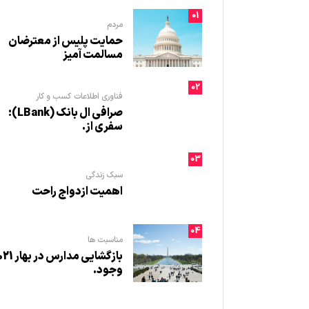
01
مردم
حمایت پلیس از معترضان
مسالمت آمیز
02
فناوری اطلاعات
کسب و کار
صرافی ال بانک (LBank):
سفری از.
03
سبک زندگی
اهمیت ازدواج راحت
04
مناسبت ها
بازگشایی مدارس در
وجود.